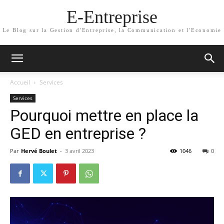
E-Entreprise
Le Blog sur la Gestion d'Entreprise, la Communication et l'Economie
Accueil
Services
Services
Pourquoi mettre en place la
GED en entreprise ?
Par
Hervé Boulet
-
3 avril 2023
1046
0