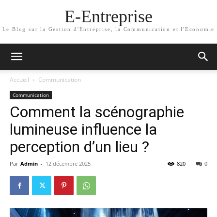
E-Entreprise
Le Blog sur la Gestion d'Entreprise, la Communication et l'Economie
Accueil
Communication
Communication
Comment la scénographie
lumineuse influence la
perception d’un lieu ?
Par
Admin
-
12 décembre 2025
820
0