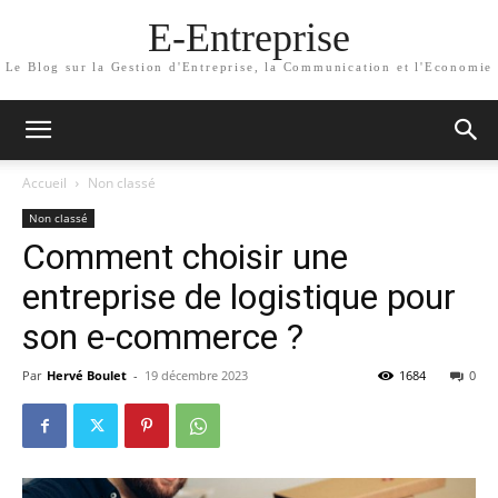
E-Entreprise
Le Blog sur la Gestion d'Entreprise, la Communication et l'Economie
Accueil
Non classé
Non classé
Comment choisir une
entreprise de logistique pour
son e-commerce ?
Par
Hervé Boulet
-
19 décembre 2023
1684
0