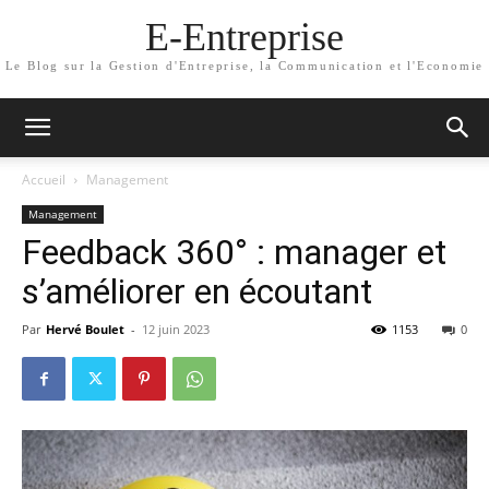
E-Entreprise
Le Blog sur la Gestion d'Entreprise, la Communication et l'Economie
Accueil
Management
Management
Feedback 360° : manager et
s’améliorer en écoutant
Par
Hervé Boulet
-
12 juin 2023
1153
0